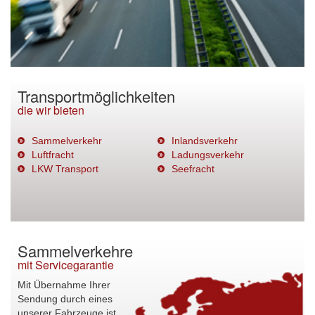
Transportmöglichkeiten
die wir bieten
Sammelverkehr
Inlandsverkehr
Luftfracht
Ladungsverkehr
LKW Transport
Seefracht
Sammelverkehre
mit Servicegarantie
Mit Übernahme Ihrer
Sendung durch eines
unserer Fahrzeuge ist